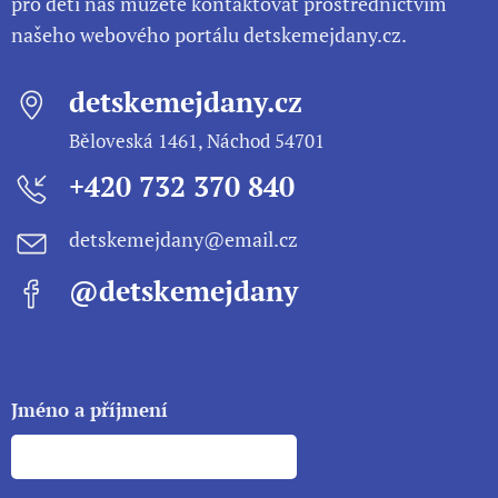
pro děti nás můžete kontaktovat prostřednictvím
našeho webového portálu detskemejdany.cz.
detskemejdany.cz
Běloveská 1461, Náchod 54701
+420 732 370 840
detskemejdany@email.cz
@detskemejdany
Jméno a příjmení